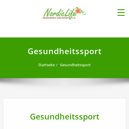
Zum
Inhalt
springen
NordicLife Gesundheit und Sport
e.V.
Gesundheitssport
Startseite
Gesundheitssport
Gesundheitssport